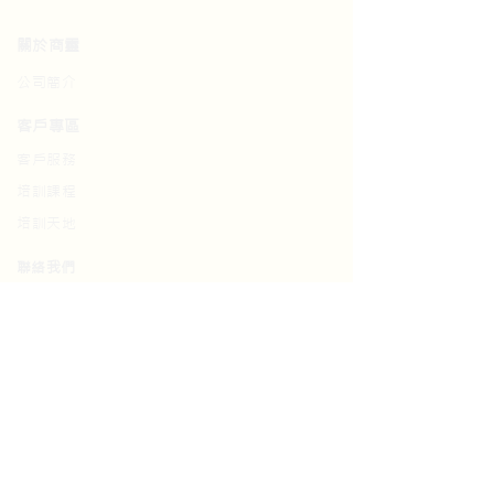
關於商靈
公司簡介
​客戶專區
客戶服務
培訓課程
培訓天地​
​聯絡我們
聯絡我們
常見問題
保養服務
​網頁免責聲明
關注我們