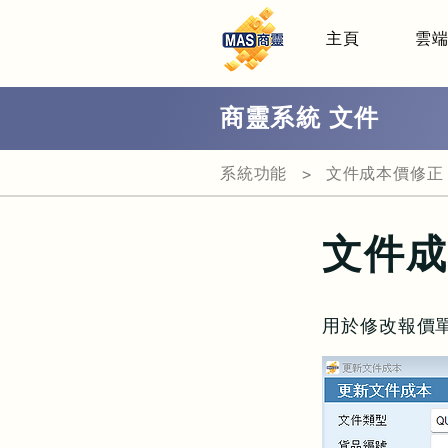
主頁
雲
商靈系統 文件
系統功能 > 文件成本價修正
文件成
用於修改報價