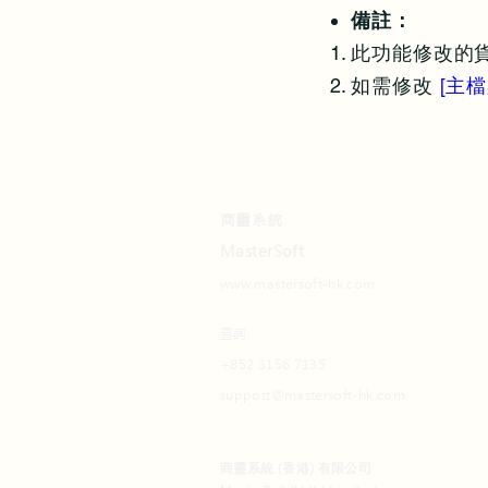
備註：
此功能修改的
如需修改
[主檔
商靈系統
MasterSoft
www.mastersoft-hk.com
查詢:
+852 3156 7135
support@mastersoft-hk.com
商靈系統 (香港) 有限公司