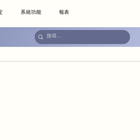
定
系統功能
報表