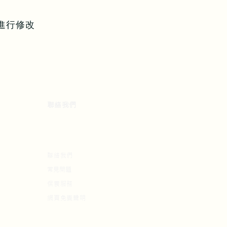
進行修改
​聯絡我們
聯絡我們​
常見問題
保養服務
​網頁免責聲明