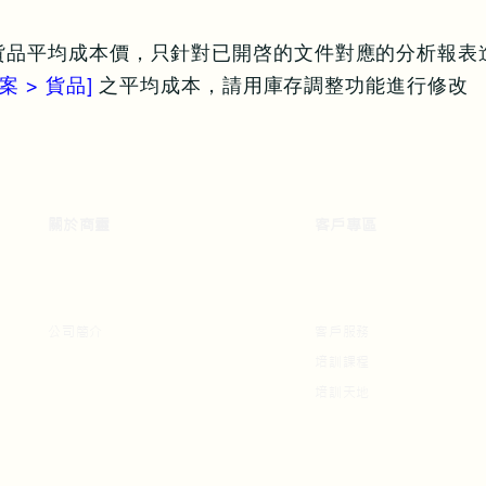
貨品平均成本價，只針對已開啓的文件對應的分析報表
案 > 貨品]
之平均成本，請用庫存調整功能進行修改
關於商靈
​客戶專區
公司簡介
客戶服務
培訓課程
培訓天地​